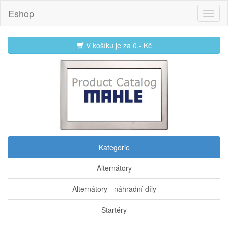
Eshop
V košíku je za
0,- Kč
Kategorie
Alternátory
Alternátory - náhradní díly
Startéry