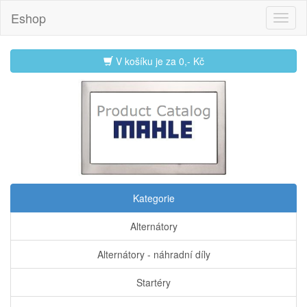
Eshop
V košíku je za
0,- Kč
Kategorie
Alternátory
Alternátory - náhradní díly
Startéry