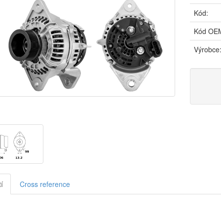
Kód:
Kód OE
Výrobce
í
Cross reference