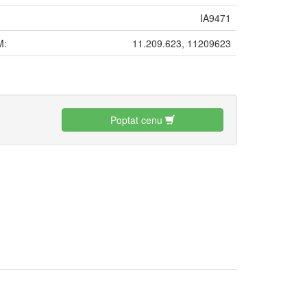
IA9471
M:
11.209.623, 11209623
:
Poptat cenu