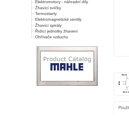
Elektromotory - náhradní díly
Žhavící svíčky
Termostarty
Elektromagnetické ventily
Žhavící spirály
Řídící jednotky žhavení
Ohřívače vzduchu
Použit