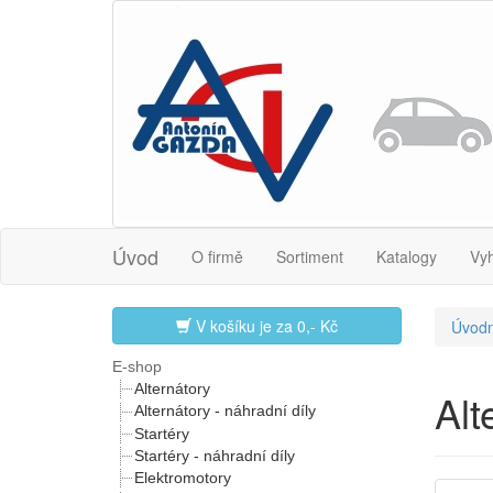
Úvod
O firmě
Sortiment
Katalogy
Vy
V košíku je za
0,- Kč
Úvodn
E-shop
Alternátory
Al
Alternátory - náhradní díly
Startéry
Startéry - náhradní díly
Elektromotory