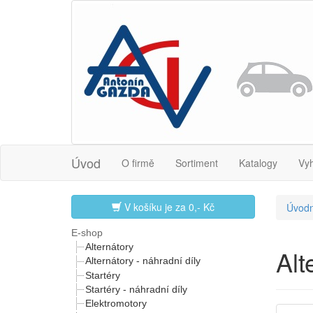
Úvod
O firmě
Sortiment
Katalogy
Vy
V košíku je za
0,- Kč
Úvodn
E-shop
Alternátory
Al
Alternátory - náhradní díly
Startéry
Startéry - náhradní díly
Elektromotory