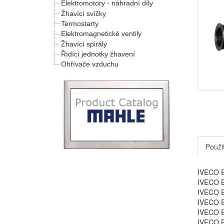
Elektromotory - náhradní díly
Žhavící svíčky
Termostarty
Elektromagnetické ventily
Žhavící spirály
Řídící jednotky žhavení
Ohřívače vzduchu
Použit
IVECO 
IVECO 
IVECO E
IVECO E
IVECO E
IVECO E