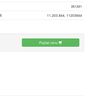
IA1391
M:
11.203.844, 11203844
:
Poptat cenu