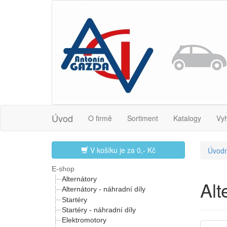
Úvod
O firmě
Sortiment
Katalogy
Vy
V košíku je za
0,- Kč
Úvodn
E-shop
Alternátory
Al
Alternátory - náhradní díly
Startéry
Startéry - náhradní díly
Elektromotory