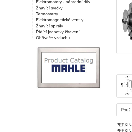
Elektromotory - náhradní díly
Žhavící svíčky
Termostarty
Elektromagnetické ventily
Žhavící spirály
Řídící jednotky žhavení
Ohřívače vzduchu
Použit
PERKINS
PERKINS