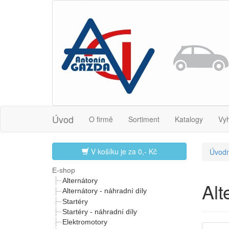
Úvod
O firmě
Sortiment
Katalogy
Vy
V košíku je za
0,- Kč
Úvodn
E-shop
Alternátory
Al
Alternátory - náhradní díly
Startéry
Startéry - náhradní díly
Elektromotory