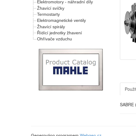
Elektromotory - náhradní díly
Žhavící svíčky
Termostarty
Elektromagnetické ventily
Žhavící spirály
Řídící jednotky žhavení
Ohřívače vzduchu
Použit
SABRE (
Generováno programem
Webgen.cz