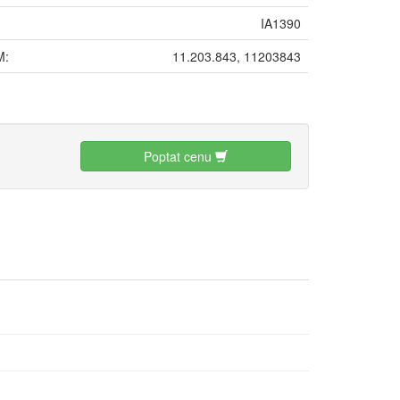
IA1390
M:
11.203.843, 11203843
:
Poptat cenu