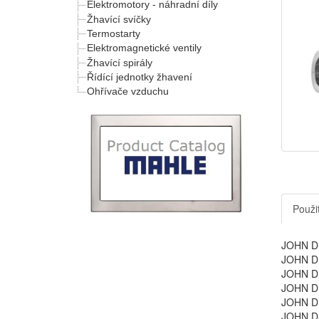
Elektromotory - náhradní díly
Žhavící svíčky
Termostarty
Elektromagnetické ventily
Žhavící spirály
Řídící jednotky žhavení
Ohřívače vzduchu
Použit
JOHN DE
JOHN DE
JOHN DE
JOHN DE
JOHN DE
JOHN DE