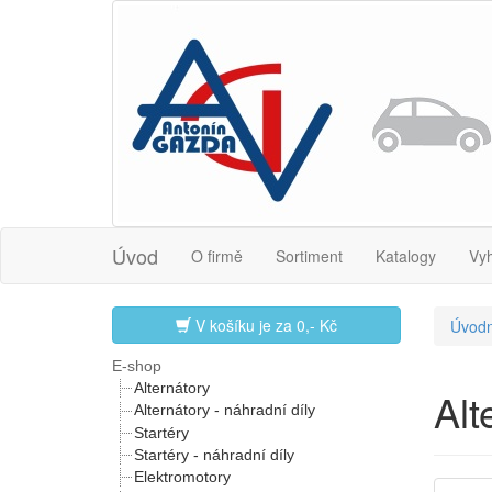
Úvod
O firmě
Sortiment
Katalogy
Vy
V košíku je za
0,- Kč
Úvodn
E-shop
Alternátory
Al
Alternátory - náhradní díly
Startéry
Startéry - náhradní díly
Elektromotory