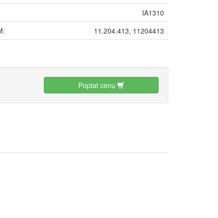
IA1310
M:
11.204.413, 11204413
:
Poptat cenu