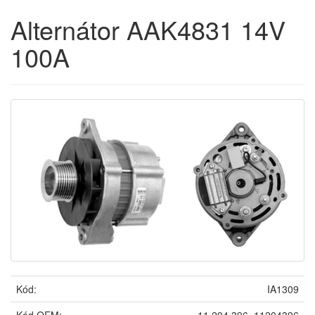
Alternátor AAK4831 14V
100A
Kód:
IA1309
Kód OEM:
11.204.396, 11204396