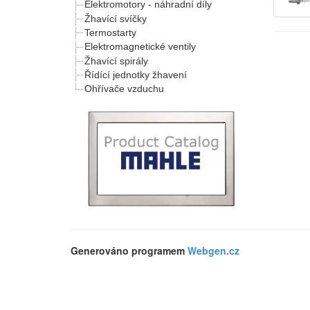
Elektromotory - náhradní díly
Žhavící svíčky
Termostarty
Elektromagnetické ventily
Žhavící spirály
Řídící jednotky žhavení
Ohřívače vzduchu
Generováno programem
Webgen.cz