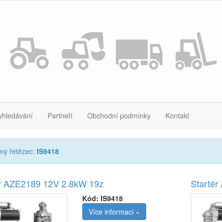
yhledávání
Partneři
Obchodní podmínky
Kontakt
ný řetězec:
IS9418
ér AZE2189 12V 2.8kW 19z
Starté
Kód:
IS9418
Více informací »