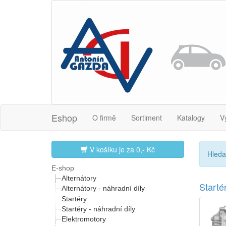
Eshop
O firmě
Sortiment
Katalogy
V
V košíku je za
0,- Kč
Hleda
E-shop
Alternátory
Start
Alternátory - náhradní díly
Startéry
Startéry - náhradní díly
Elektromotory