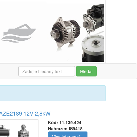
Hledat
r AZE2189 12V 2,8kW
Kód:
11.139.424
Nahrazen IS9418
Více informací »