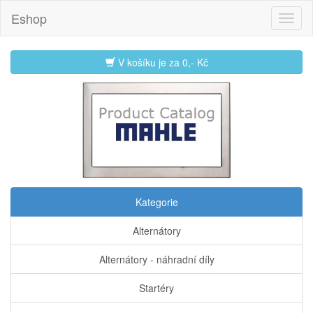
Eshop
V košíku je za
0,- Kč
Kategorie
Alternátory
Alternátory - náhradní díly
Startéry