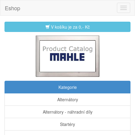
Eshop
V košíku je za
0,- Kč
Kategorie
Alternátory
Alternátory - náhradní díly
Startéry