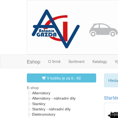
Eshop
O firmě
Sortiment
Katalogy
V
V košíku je za
0,- Kč
Hleda
E-shop
Alternátory
Start
Alternátory - náhradní díly
Startéry
Startéry - náhradní díly
Elektromotory