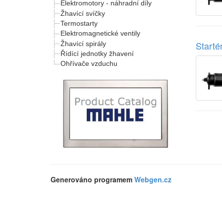
Elektromotory - náhradní díly
Žhavící svíčky
Termostarty
Elektromagnetické ventily
Start
Žhavící spirály
Řídící jednotky žhavení
Ohřívače vzduchu
Generováno programem
Webgen.cz