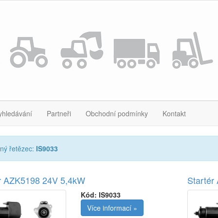
yhledávání
Partneři
Obchodní podmínky
Kontakt
ný řetězec:
IS9033
ér AZK5198 24V 5,4kW
Starté
Kód:
IS9033
Více informací »