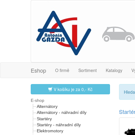
Eshop
O firmě
Sortiment
Katalogy
V
V košíku je za
0,- Kč
Hleda
E-shop
Alternátory
Start
Alternátory - náhradní díly
Startéry
Startéry - náhradní díly
Elektromotory