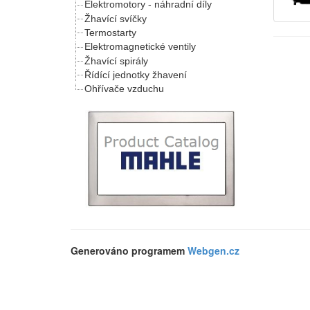
Elektromotory - náhradní díly
Žhavící svíčky
Termostarty
Elektromagnetické ventily
Žhavící spirály
Řídící jednotky žhavení
Ohřívače vzduchu
Generováno programem
Webgen.cz