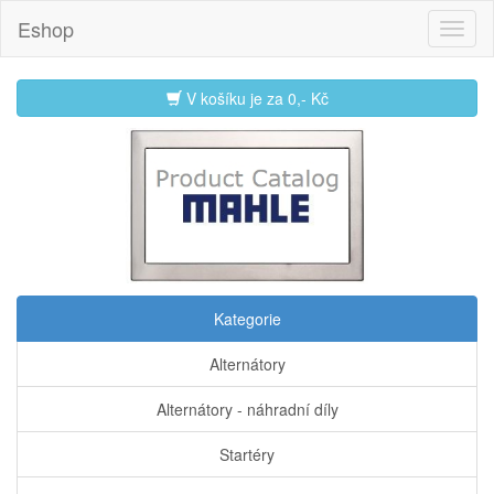
Eshop
V košíku je za
0,- Kč
Kategorie
Alternátory
Alternátory - náhradní díly
Startéry