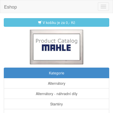
Eshop
V košíku je za
0,- Kč
Kategorie
Alternátory
Alternátory - náhradní díly
Startéry