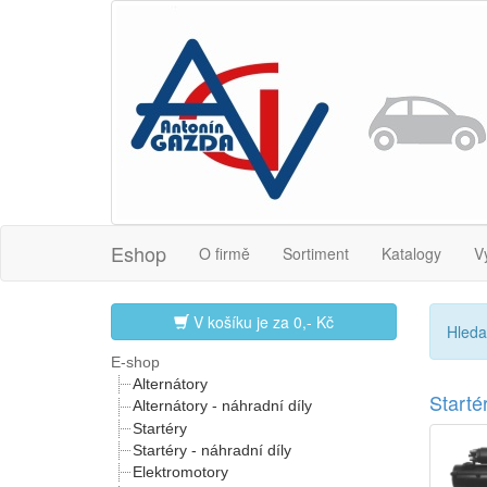
Eshop
O firmě
Sortiment
Katalogy
V
V košíku je za
0,- Kč
Hleda
E-shop
Alternátory
Start
Alternátory - náhradní díly
Startéry
Startéry - náhradní díly
Elektromotory