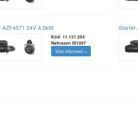
ér AZF4571 24V 4,0kW
Starté
Kód:
11.131.254
Nahrazen IS1097
Více informací »