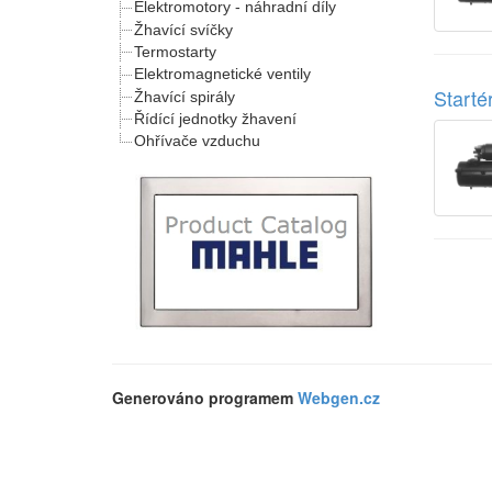
Elektromotory - náhradní díly
Žhavící svíčky
Termostarty
Elektromagnetické ventily
Start
Žhavící spirály
Řídící jednotky žhavení
Ohřívače vzduchu
Generováno programem
Webgen.cz