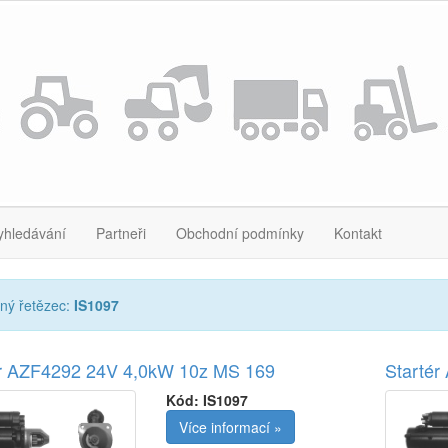
yhledávání
Partneři
Obchodní podmínky
Kontakt
ný řetězec:
IS1097
ér AZF4292 24V 4,0kW 10z MS 169
Starté
Kód:
IS1097
Více informací »