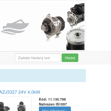
Hledat
r AZJ3327 24V 4,0kW
Kód:
11.130.798
Nahrazen IS1097
Více informací »