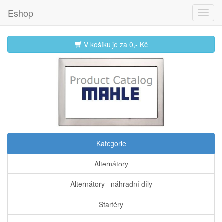
Eshop
V košíku je za
0,- Kč
Kategorie
Alternátory
Alternátory - náhradní díly
Startéry