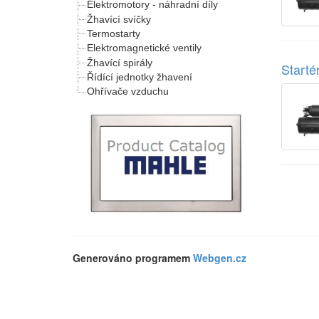
Elektromotory - náhradní díly
Žhavící svíčky
Termostarty
Elektromagnetické ventily
Žhavící spirály
Start
Řídící jednotky žhavení
Ohřívače vzduchu
Generováno programem
Webgen.cz