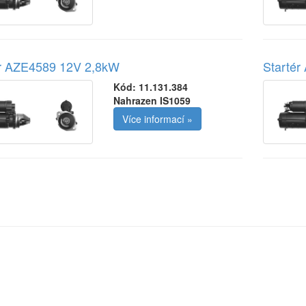
ér AZE4589 12V 2,8kW
Starté
Kód:
11.131.384
Nahrazen IS1059
Více informací »