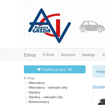
Eshop
O firmě
Sortiment
Katalogy
V
V košíku je za
0,- Kč
Hleda
E-shop
Alternátory
Start
Alternátory - náhradní díly
Startéry
Startéry - náhradní díly
Elektromotory