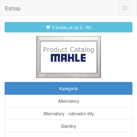
Eshop
V košíku je za
0,- Kč
Kategorie
Alternátory
Alternátory - náhradní díly
Startéry