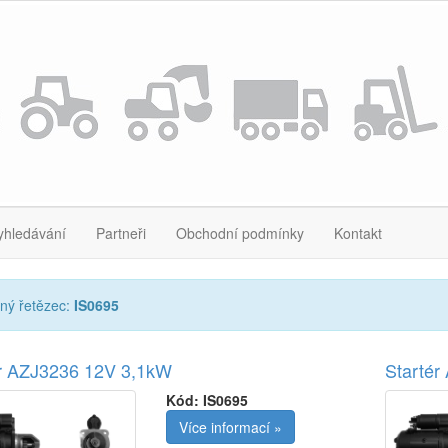
yhledávání
Partneři
Obchodní podmínky
Kontakt
ný řetězec:
IS0695
ér AZJ3236 12V 3,1kW
Starté
Kód:
IS0695
Více informací »