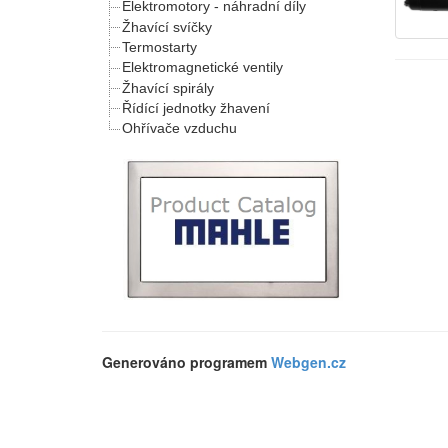
Elektromotory - náhradní díly
Žhavící svíčky
Termostarty
Elektromagnetické ventily
Žhavící spirály
Řídící jednotky žhavení
Ohřívače vzduchu
Generováno programem
Webgen.cz