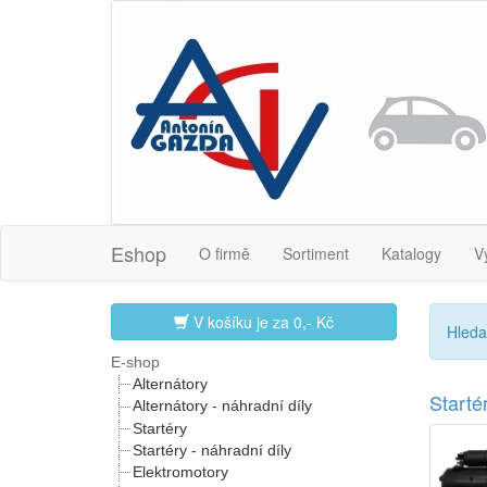
Eshop
O firmě
Sortiment
Katalogy
V
V košíku je za
0,- Kč
Hleda
E-shop
Alternátory
Start
Alternátory - náhradní díly
Startéry
Startéry - náhradní díly
Elektromotory