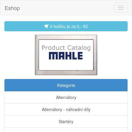
Eshop
V košíku je za
0,- Kč
Kategorie
Alternátory
Alternátory - náhradní díly
Startéry