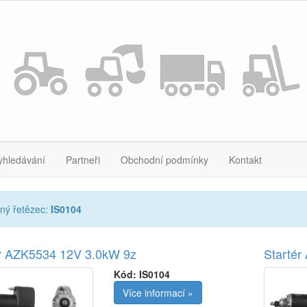
yhledávání
Partneři
Obchodní podmínky
Kontakt
ný řetězec:
IS0104
ér AZK5534 12V 3.0kW 9z
Starté
Kód:
IS0104
Více informací »