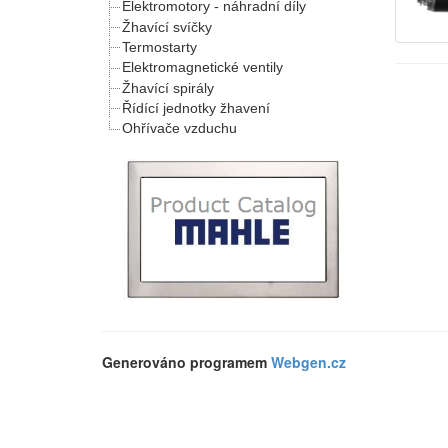
Elektromotory - náhradní díly
Žhavící svíčky
Termostarty
Elektromagnetické ventily
Žhavící spirály
Řídící jednotky žhavení
Ohřívače vzduchu
Generováno programem
Webgen.cz