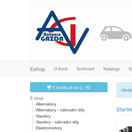
Eshop
O firmě
Sortiment
Katalogy
V
V košíku je za
0,- Kč
Hleda
E-shop
Alternátory
Start
Alternátory - náhradní díly
Startéry
Startéry - náhradní díly
Elektromotory