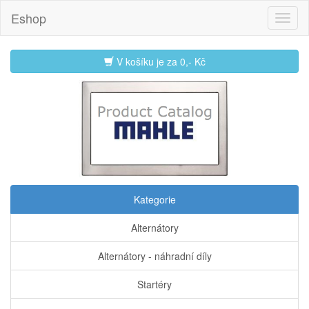
Eshop
V košíku je za
0,- Kč
Kategorie
Alternátory
Alternátory - náhradní díly
Startéry