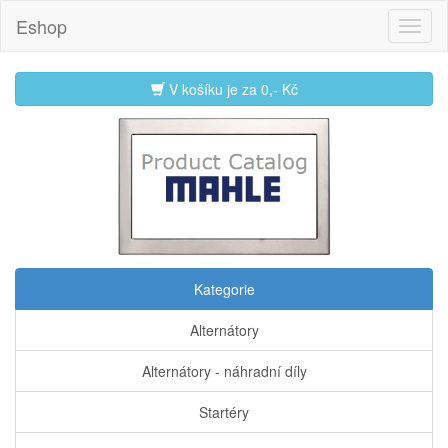
Eshop
V košíku je za
0,- Kč
Kategorie
Alternátory
Alternátory - náhradní díly
Startéry