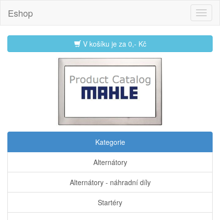
Eshop
V košíku je za
0,- Kč
Kategorie
Alternátory
Alternátory - náhradní díly
Startéry