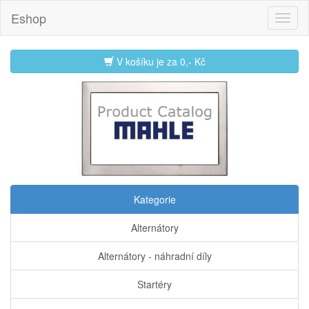
Eshop
V košíku je za
0,- Kč
Kategorie
Alternátory
Alternátory - náhradní díly
Startéry