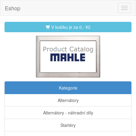
Eshop
V košíku je za
0,- Kč
Kategorie
Alternátory
Alternátory - náhradní díly
Startéry