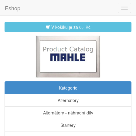
Eshop
V košíku je za
0,- Kč
Kategorie
Alternátory
Alternátory - náhradní díly
Startéry