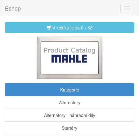
Eshop
V košíku je za
0,- Kč
Kategorie
Alternátory
Alternátory - náhradní díly
Startéry