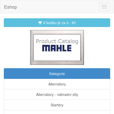
Eshop
V košíku je za
0,- Kč
Kategorie
Alternátory
Alternátory - náhradní díly
Startéry