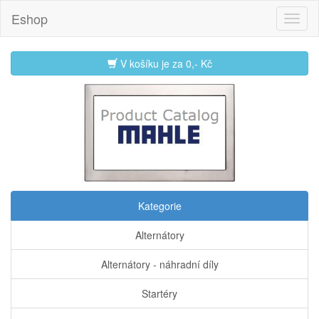
Eshop
V košíku je za
0,- Kč
Kategorie
Alternátory
Alternátory - náhradní díly
Startéry