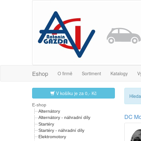
Eshop
O firmě
Sortiment
Katalogy
V
V košíku je za
0,- Kč
Hleda
E-shop
Alternátory
DC Mo
Alternátory - náhradní díly
Startéry
Startéry - náhradní díly
Elektromotory