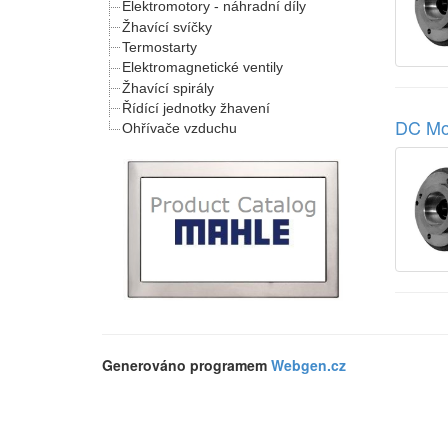
Elektromotory - náhradní díly
Žhavící svíčky
Termostarty
Elektromagnetické ventily
Žhavící spirály
Řídící jednotky žhavení
DC Mo
Ohřívače vzduchu
Generováno programem
Webgen.cz