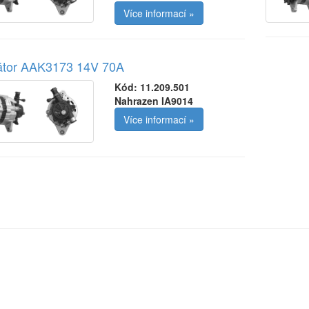
Více informací »
nátor AAK3173 14V 70A
Kód:
11.209.501
Nahrazen IA9014
Více informací »