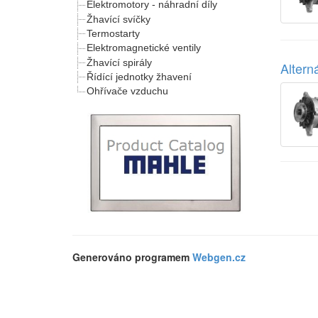
Elektromotory - náhradní díly
Žhavící svíčky
Termostarty
Elektromagnetické ventily
Žhavící spirály
Alter
Řídící jednotky žhavení
Ohřívače vzduchu
Generováno programem
Webgen.cz