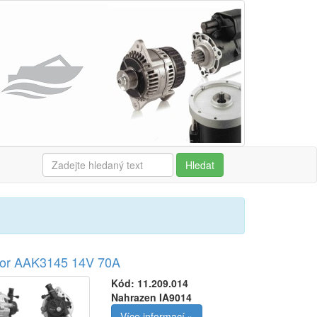
Hledat
tor AAK3145 14V 70A
Kód:
11.209.014
Nahrazen IA9014
Více informací »