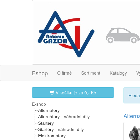
Eshop
O firmě
Sortiment
Katalogy
V
V košíku je za
0,- Kč
Hleda
E-shop
Alternátory
Alter
Alternátory - náhradní díly
Startéry
Startéry - náhradní díly
Elektromotory