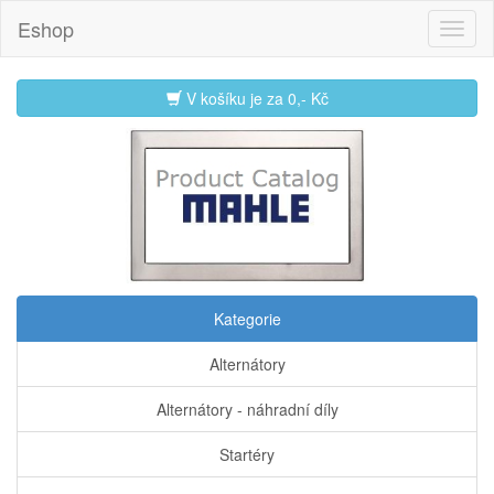
Eshop
V košíku je za
0,- Kč
Kategorie
Alternátory
Alternátory - náhradní díly
Startéry