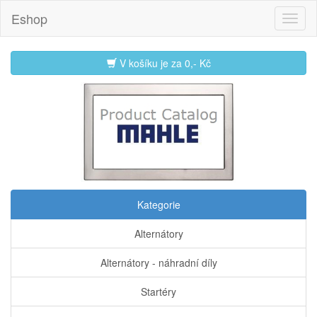
Eshop
V košíku je za
0,- Kč
Kategorie
Alternátory
Alternátory - náhradní díly
Startéry