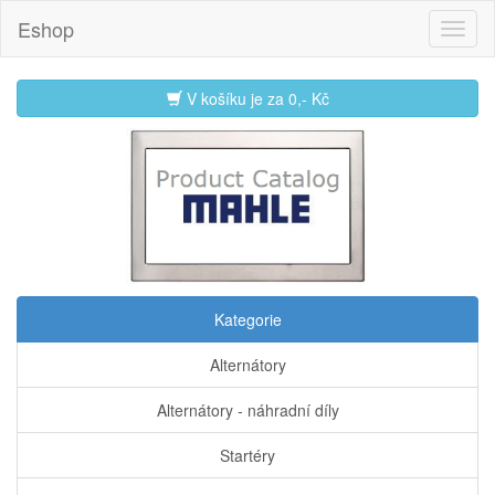
Eshop
V košíku je za
0,- Kč
Kategorie
Alternátory
Alternátory - náhradní díly
Startéry