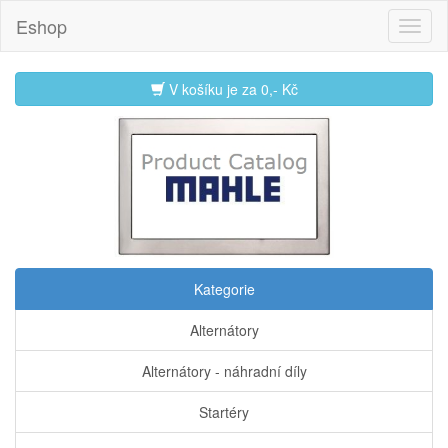
Eshop
V košíku je za
0,- Kč
Kategorie
Alternátory
Alternátory - náhradní díly
Startéry