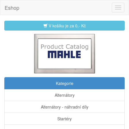
Eshop
V košíku je za
0,- Kč
Kategorie
Alternátory
Alternátory - náhradní díly
Startéry