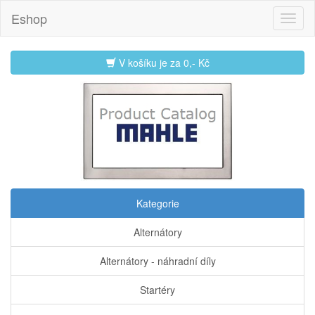
Eshop
V košíku je za
0,- Kč
Kategorie
Alternátory
Alternátory - náhradní díly
Startéry