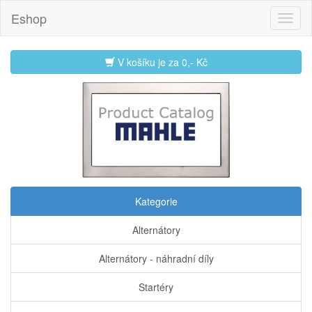
Eshop
V košíku je za
0,- Kč
Kategorie
Alternátory
Alternátory - náhradní díly
Startéry