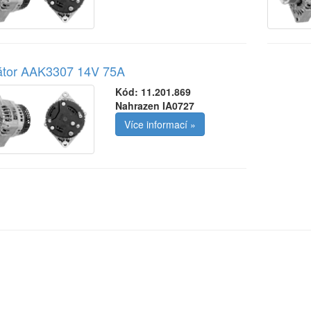
nátor AAK3307 14V 75A
Kód:
11.201.869
Nahrazen IA0727
Více informací »