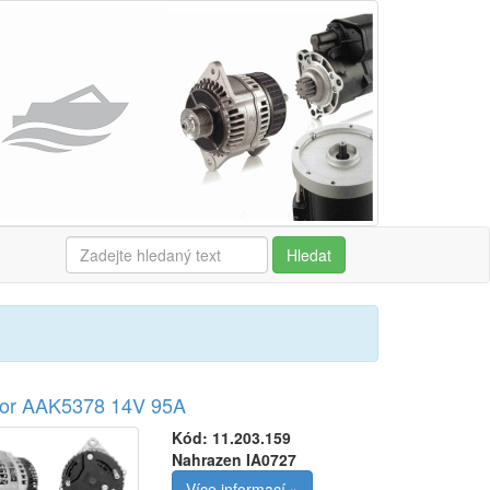
Hledat
tor AAK5378 14V 95A
Kód:
11.203.159
Nahrazen IA0727
Více informací »