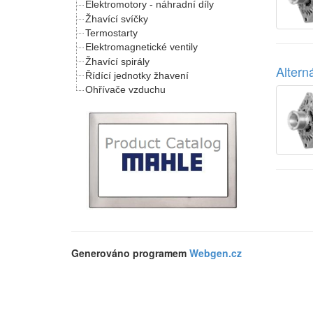
Elektromotory - náhradní díly
Žhavící svíčky
Termostarty
Elektromagnetické ventily
Žhavící spirály
Alter
Řídící jednotky žhavení
Ohřívače vzduchu
Generováno programem
Webgen.cz