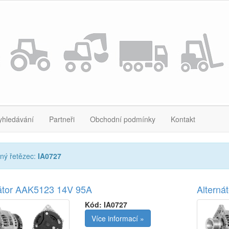
yhledávání
Partneři
Obchodní podmínky
Kontakt
ný řetězec:
IA0727
nátor AAK5123 14V 95A
Alterná
Kód:
IA0727
Více informací »