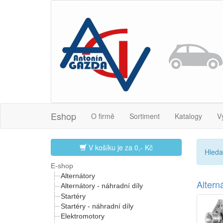
Eshop
O firmě
Sortiment
Katalogy
V
V košíku je za
0,- Kč
Hleda
E-shop
Alternátory
Alter
Alternátory - náhradní díly
Startéry
Startéry - náhradní díly
Elektromotory