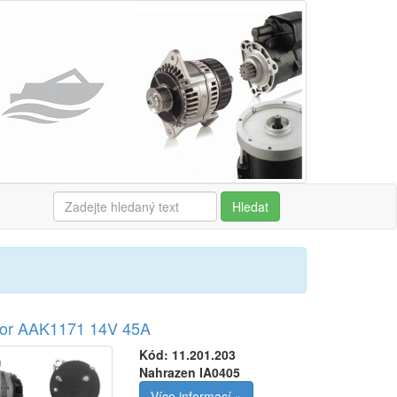
Hledat
tor AAK1171 14V 45A
Kód:
11.201.203
Nahrazen IA0405
Více informací »