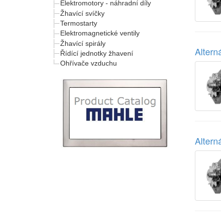
Elektromotory - náhradní díly
Žhavící svíčky
Termostarty
Elektromagnetické ventily
Žhavící spirály
Alter
Řídící jednotky žhavení
Ohřívače vzduchu
Alter