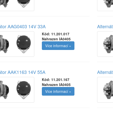
nátor AAG0403 14V 33A
Alterná
Kód:
11.201.017
Nahrazen IA0405
Více informací »
nátor AAK1163 14V 55A
Alterná
Kód:
11.201.167
Nahrazen IA0405
Více informací »