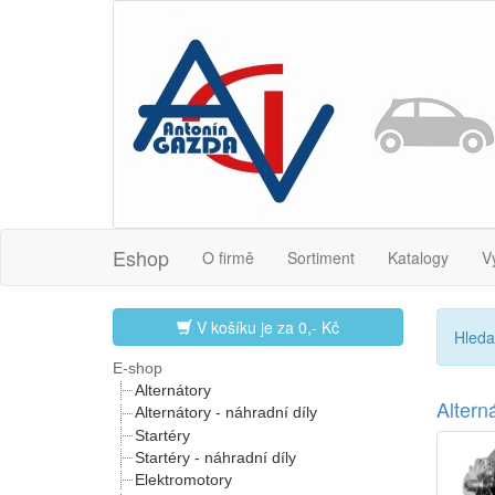
Eshop
O firmě
Sortiment
Katalogy
V
V košíku je za
0,- Kč
Hleda
E-shop
Alternátory
Alter
Alternátory - náhradní díly
Startéry
Startéry - náhradní díly
Elektromotory