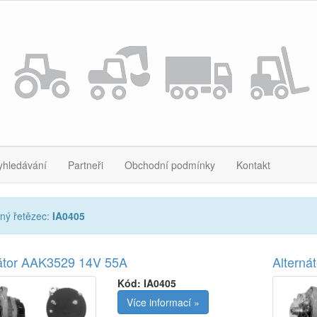
yhledávání
Partneři
Obchodní podmínky
Kontakt
ný řetězec:
IA0405
nátor AAK3529 14V 55A
Alterná
Kód:
IA0405
Více informací »