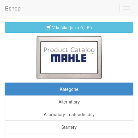
Eshop
V košíku je za
0,- Kč
Kategorie
Alternátory
Alternátory - náhradní díly
Startéry