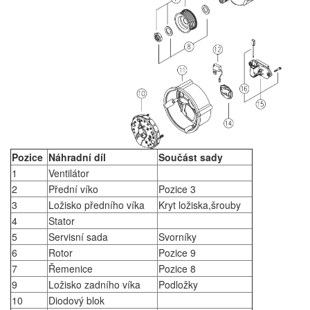
Pozice
Náhradní díl
Součást sady
1
Ventilátor
2
Přední víko
Pozice 3
3
Ložisko předního víka
Kryt ložiska,šrouby
4
Stator
5
Servisní sada
Svorníky
6
Rotor
Pozice 9
7
Řemenice
Pozice 8
9
Ložisko zadního víka
Podložky
10
Diodový blok