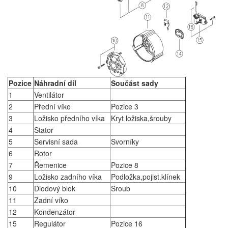
Pozice
Náhradní díl
Součást sady
1
Ventilátor
2
Přední víko
Pozice 3
3
Ložisko předního víka
Kryt ložiska,šrouby
4
Stator
5
Servisní sada
Svorníky
6
Rotor
7
Řemenice
Pozice 8
9
Ložisko zadního víka
Podložka,pojist.klínek
10
Diodový blok
Šroub
11
Zadní víko
12
Kondenzátor
15
Regulátor
Pozice 16