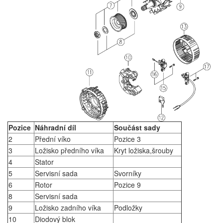
Pozice
Náhradní díl
Součást sady
2
Přední víko
Pozice 3
3
Ložisko předního víka
Kryt ložiska,šrouby
4
Stator
5
Servisní sada
Svorníky
6
Rotor
Pozice 9
8
Servisní sada
9
Ložisko zadního víka
Podložky
10
Diodový blok