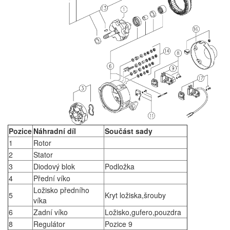
Pozice
Náhradní díl
Součást sady
1
Rotor
2
Stator
3
Diodový blok
Podložka
4
Přední víko
Ložisko předního
5
Kryt ložiska,šrouby
víka
6
Zadní víko
Ložisko,gufero,pouzdra
8
Regulátor
Pozice 9