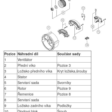
Pozice
Náhradní díl
Součást sady
1
Ventilátor
2
Přední víko
Pozice 3
3
Ložisko předního víka
Kryt ložiska,šrouby
4
Stator
5
Servisní sada
Svorníky
6
Rotor
Pozice 9
7
Řemenice
Pozice 8
8
Servisní sada
9
Ložisko zadního víka
Podložky
10
Diodový blok
Šroub