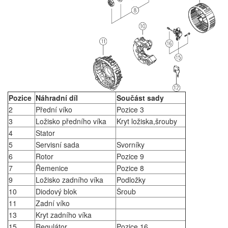
Pozice
Náhradní díl
Součást sady
2
Přední víko
Pozice 3
3
Ložisko předního víka
Kryt ložiska,šrouby
4
Stator
5
Servisní sada
Svorníky
6
Rotor
Pozice 9
7
Řemenice
Pozice 8
9
Ložisko zadního víka
Podložky
10
Diodový blok
Šroub
11
Zadní víko
13
Kryt zadního víka
15
Regulátor
Pozice 16