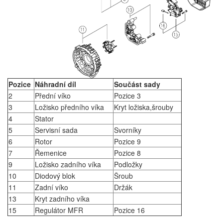
Pozice
Náhradní díl
Součást sady
2
Přední víko
Pozice 3
3
Ložisko předního víka
Kryt ložiska,šrouby
4
Stator
5
Servisní sada
Svorníky
6
Rotor
Pozice 9
7
Řemenice
Pozice 8
9
Ložisko zadního víka
Podložky
10
Diodový blok
Šroub
11
Zadní víko
Držák
13
Kryt zadního víka
15
Regulátor MFR
Pozice 16