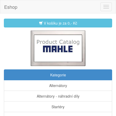
Eshop
V košíku je za
0,- Kč
Kategorie
Alternátory
Alternátory - náhradní díly
Startéry