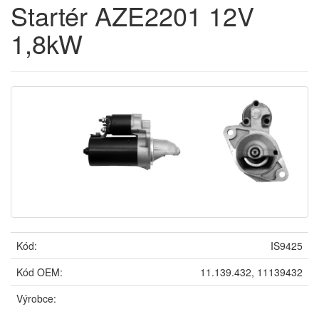
Startér AZE2201 12V
1,8kW
Kód:
IS9425
Kód OEM:
11.139.432, 11139432
Výrobce: