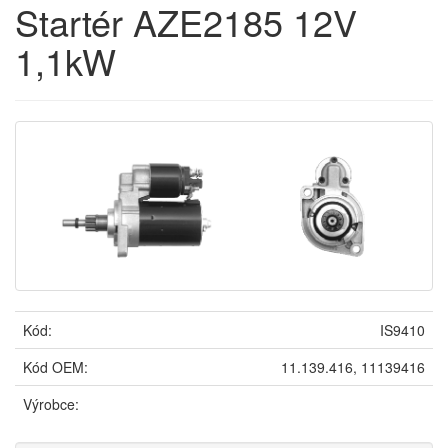
Startér AZE2185 12V
1,1kW
Kód:
IS9410
Kód OEM:
11.139.416, 11139416
Výrobce: