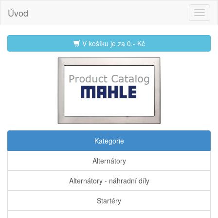
Úvod
V košíku je za
0,- Kč
Kategorie
Alternátory
Alternátory - náhradní díly
Startéry