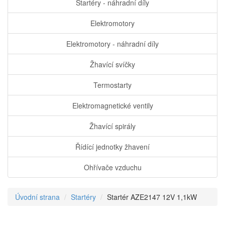
Startéry - náhradní díly
Elektromotory
Elektromotory - náhradní díly
Žhavící svíčky
Termostarty
Elektromagnetické ventily
Žhavící spirály
Řídící jednotky žhavení
Ohřívače vzduchu
Úvodní strana
Startéry
Startér AZE2147 12V 1,1kW