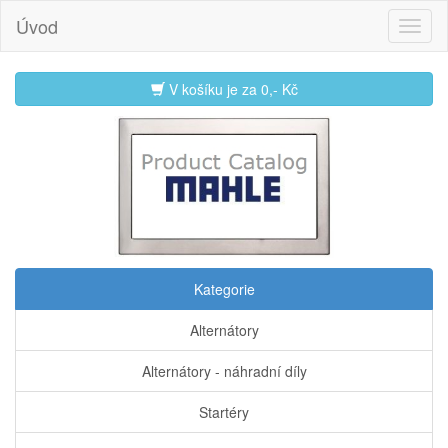
Úvod
V košíku je za
0,- Kč
Kategorie
Alternátory
Alternátory - náhradní díly
Startéry