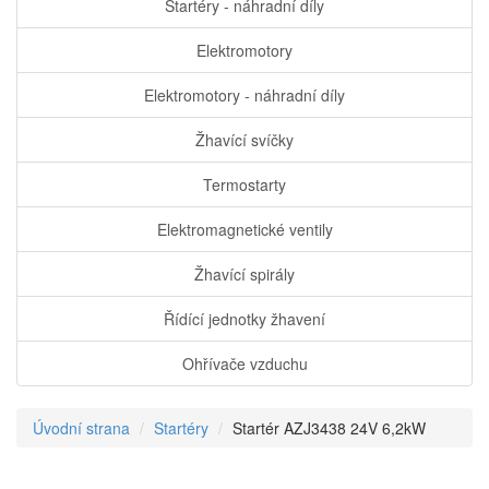
Startéry - náhradní díly
Elektromotory
Elektromotory - náhradní díly
Žhavící svíčky
Termostarty
Elektromagnetické ventily
Žhavící spirály
Řídící jednotky žhavení
Ohřívače vzduchu
Úvodní strana
Startéry
Startér AZJ3438 24V 6,2kW