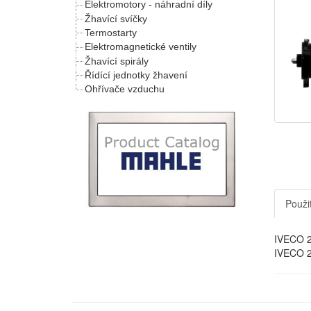
Elektromotory - náhradní díly
Žhavící svíčky
Termostarty
Elektromagnetické ventily
Žhavící spirály
Řídící jednotky žhavení
Ohřívače vzduchu
Použit
IVECO 2
IVECO 2