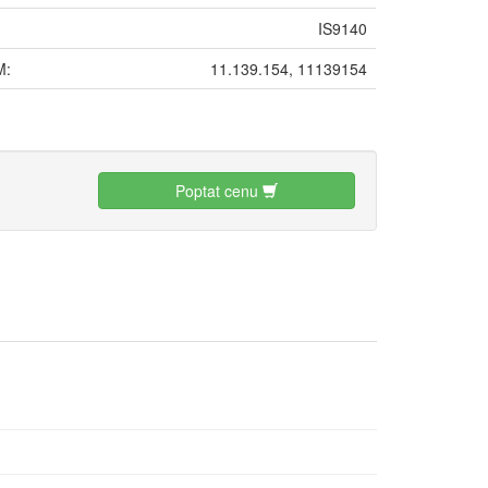
IS9140
M:
11.139.154, 11139154
:
Poptat cenu