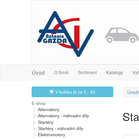
Úvod
O firmě
Sortiment
Katalogy
Vy
V košíku je za
0,- Kč
Úvodn
E-shop
Alternátory
St
Alternátory - náhradní díly
Startéry
Startéry - náhradní díly
Elektromotory