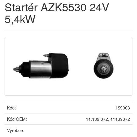
Startér AZK5530 24V
5,4kW
Kód:
IS9063
Kód OEM:
11.139.072, 11139072
Výrobce: